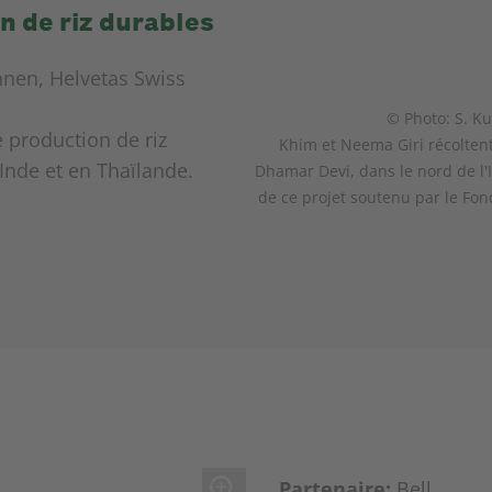
n de riz durables
nen, Helvetas Swiss
© Photo: S. K
 production de riz
Khim et Neema Giri récoltent
Inde et en Thaïlande.
Dhamar Devi, dans le nord de l'I
de ce projet soutenu par le Fo
Partenaire:
Bell