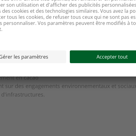
ble au Honduras
s Swiss
ement en cacao
t sur des engagements environnementaux et sociaux 
d'infrastructures.