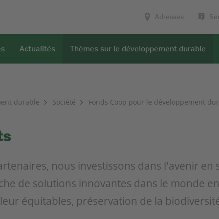
Adresses
Ser
es
Actualités
Thèmes sur le développement durable
ent durable
Société
Fonds Coop pour le développement dur
ts
rtenaires, nous investissons dans l'avenir en 
che de solutions innovantes dans le monde ent
leur équitables, préservation de la biodivers