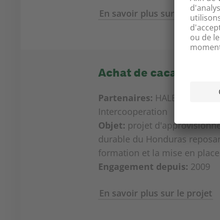
En savoir plus sur le projet
Achat de cacao dura
Partenaires:
HALBA, Helveta
Intercooperation
Objet:
projet d'approvisionn
durable du Honduras reposan
formation et la mise en place 
Engagement depuis:
2009
En savoir plus sur le projet