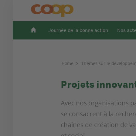
Journée de la bonne action
Nos act
Home
Thèmes sur le développem
Projets innovan
Avec nos organisations pa
se consacrent à la recher
chaînes de création de va
et social...