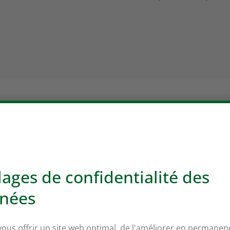
 à Mapraz
Partenaire:
Agridea
Objet:
recherche de so
techniques de productio
s exploitations ayant peu ou pas du tout de bétail, 
duction agraire bio en Suisse.