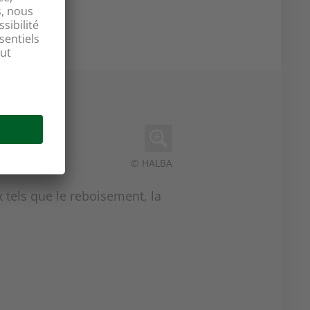
© HALBA
tels que le reboisement, la