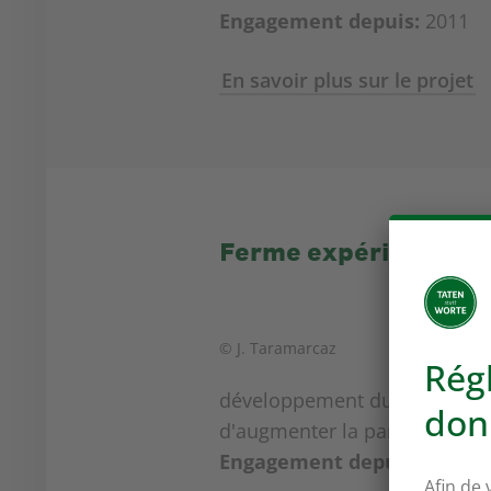
Engagement depuis:
2011
En savoir plus sur le projet
Ferme expérimentale
© J. Taramarcaz
développement durable pour le
d'augmenter la part de la pro
Engagement depuis:
2008