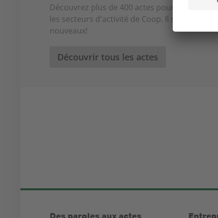
Découvrez plus de 400 actes pour un monde p
les secteurs d'activité de Coop. Il s'en ajout
nouveaux!
Découvrir tous les actes
Des paroles aux actes
Entrep