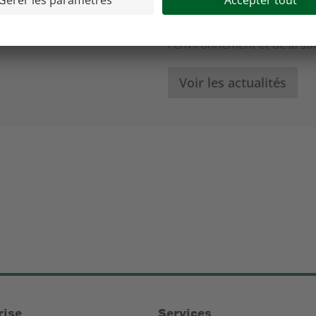
lus durable, issus de tous
Des actualités, des vidéos 
e en permanence de
faveur d'une consommation 
l'environnement et de la soc
Voir les actualités
rise
Services