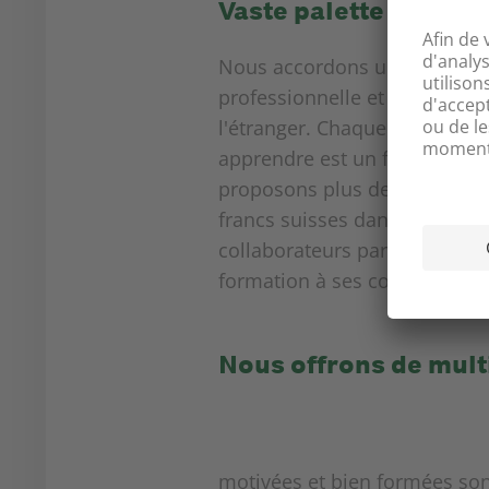
Vaste palette de for
Nous accordons une large pla
professionnelle et nous sout
l'étranger. Chaque collaborat
apprendre est un facteur clé
proposons plus de 600 cours 
francs suisses dans la format
collaborateurs participant à
formation à ses collaborateur
Nous offrons de mult
motivées et bien formées sont