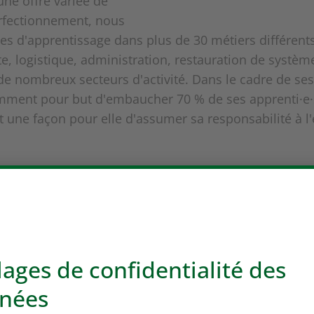
une offre variée de
rfectionnement, nous
es d'apprentissage dans plus de 30 métiers différen
e, logistique, administration, restauration de système
 de nombreux secteurs d'activité. Dans le cadre de se
amment pour but d'embaucher 70 % de ses apprenti·e
t une façon pour elle d'assumer sa responsabilité à l
lassiques, Coop propose depuis 2017 des préapprenti
ons professionnalisantes d'un an préparent à un app
facilite une entrée directe sur le marché du travail.
rmation initiale chez Coop