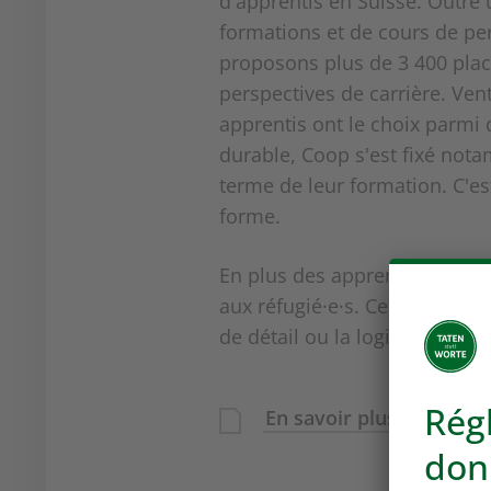
d'apprentis en Suisse. Outre 
formations et de cours de pe
proposons plus de 3 400 plac
perspectives de carrière. Vent
apprentis ont le choix parmi
durable, Coop s'est fixé not
terme de leur formation. C'es
forme.
En plus des apprentissages c
aux réfugié·e·s. Ces formati
de détail ou la logistique, ou 
En savoir plus sur la fo