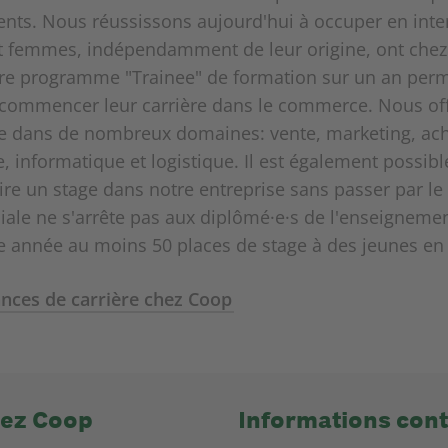
alents. Nous réussissons aujourd'hui à occuper en i
t femmes, indépendamment de leur origine, ont che
tre programme "Trainee" de formation sur un an perm
 commencer leur carrière dans le commerce. Nous o
e dans de nombreux domaines: vente, marketing, ac
, informatique et logistique. Il est également poss
aire un stage dans notre entreprise sans passer par 
iale ne s'arrête pas aux diplômé·e·s de l'enseignemen
année au moins 50 places de stage à des jeunes en 
ances de carrière chez Coop
hez Coop
Informations cont