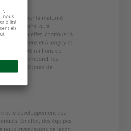
ngageons pour la maturité
s du pays ainsi qu'à
 par an. En effet, continuer à
tion à Muttenz et à Jongny et
ns plus de 45 millions de
ancier que temporel, les
lque 100 000 jours de
on et le développement des
entiels. En effet, des équipes
ue nous investissons de façon