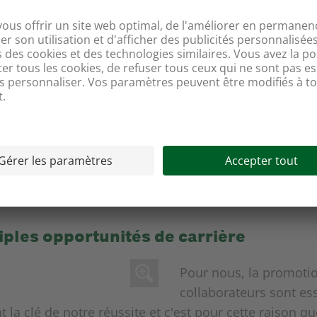
mations
ce à une formation de base de qualité, nous nous e
enons des missions dans d'autres régions linguistique
eur suit en moyenne deux jours de formation continue
 à nos yeux. Nous gérons notre propre centre de forma
de formation continue. Tous les ans, nous investisso
ion continue interne et soutenons, tant au niveau fin
 des cours externes. Chaque année, Coop propose que
s.
iples opportunités de carrière
Pour nous, la promoti
collaborateurs sont ess
 la clé de notre réussite et c'est pour cette raison q