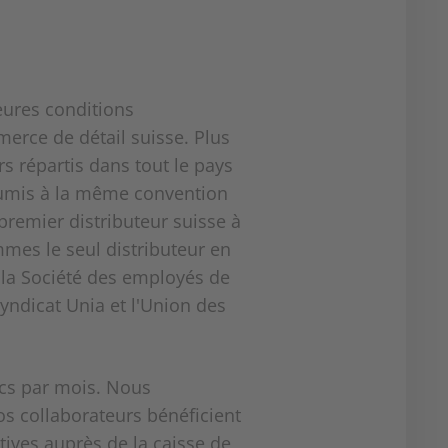
eures conditions
rce de détail suisse. Plus
s répartis dans tout le pays
oumis à la même convention
 premier distributeur suisse à
mmes le seul distributeur en
: la Société des employés de
syndicat Unia et l'Union des
ncs par mois. Nous
os collaborateurs bénéficient
tives auprès de la caisse de