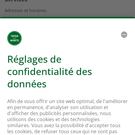
Adresses et horaires
Coopération
Service clients
Rapport de gestion
Adresses
Plus d'infos sur Coop
Supermarché en ligne Coop
Enseignes et services
Supercard
Hello Family Club
Mondovino
Suivez-nous sur: