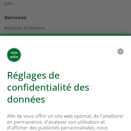
Jobs
Services
Adresses et horaires
Coopération
Service clients
Rapport de gestion
Adresses
Plus d'infos sur Coop
Supermarché en ligne Coop
Enseignes et services
Supercard
Hello Family Club
Mondovino