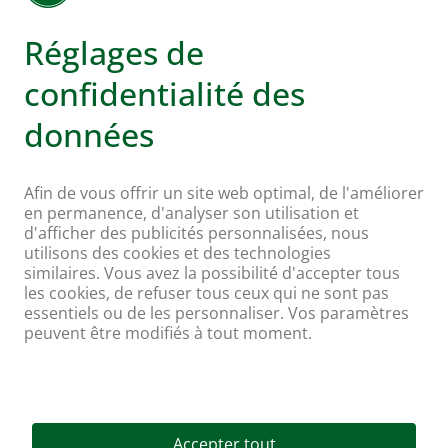
Adresses
Plus d'infos sur Coop
Supermarché en ligne Coop
Enseignes et services
Supercard
Hello Family Club
Mondovino
Suivez-nous sur:
© Coop