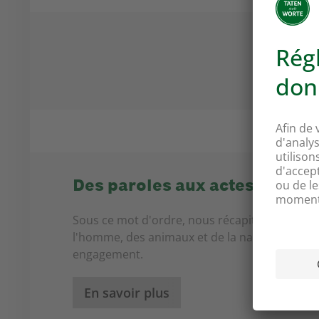
Des paroles aux actes
Sous ce mot d'ordre, nous récapitulons plus 
l'homme, des animaux et de la nature. Appre
engagement.
En savoir plus