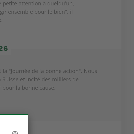
 petite attention à quelqu'un,
ir ensemble pour le bien", il
.
026
t la "Journée de la bonne action". Nous
 Suisse et incité des milliers de
 pour la bonne cause.