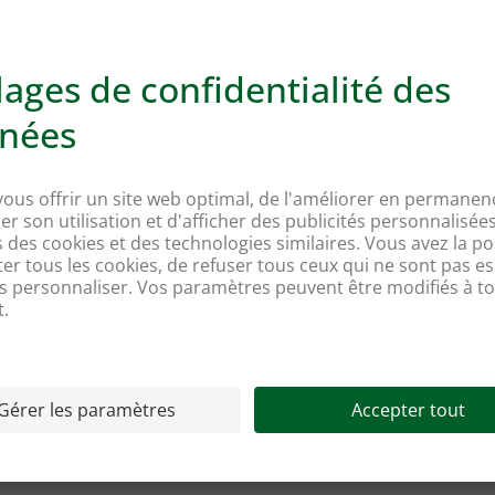
Nos partenaires principaux
Impressions 202
de 400 actes en faveur de
Le 30 mai 2026, c'était la "
nez-en davantage sur notre
bouger la Suisse et incité d
bonne cause.
En savoir plus