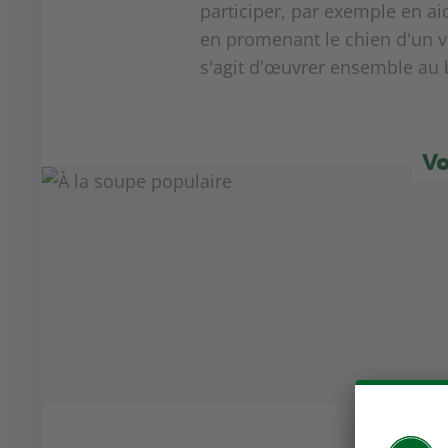
participer, par exemple en ai
en promenant le chien d'un vo
s'agit d'œuvrer ensemble au 
Vo