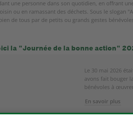
dant une personne dans son quotidien, en offrant une
isin ou en ramassant des déchets. Sous le slogan "Ag
bien de tous par de petits ou grands gestes bénévoles
ici la "Journée de la bonne action" 2
Le 30 mai 2026 étai
avons fait bouger la
bénévoles à œuvrer
En savoir plus