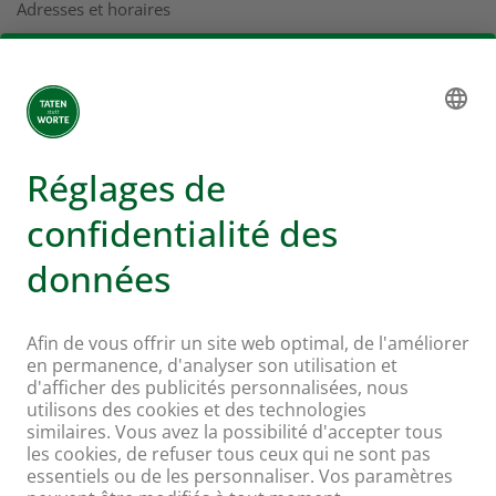
Adresses et horaires
Coopération
Service clients
Rapport de gestion
Adresses
Plus d'infos sur Coop
Supermarché en ligne Coop
Enseignes et services
Supercard
Hello Family Club
Mondovino
Suivez-nous sur: