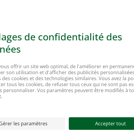
D
Quelques astuces et bonnes habitudes
e
suffisent à intégrer le développement
d
durable dans son quotidien.
V
En savoir plus
 MULTIPLE
 du monde dans le