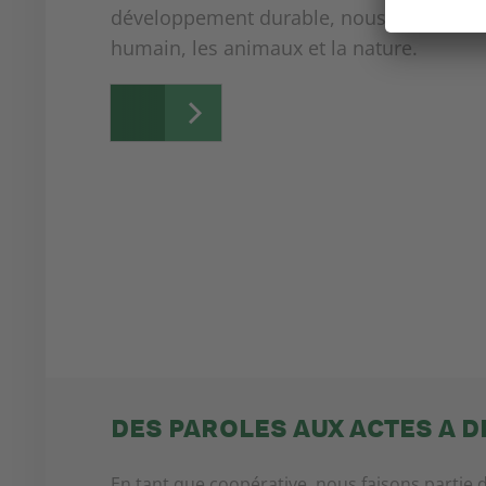
développement durable, nous agissons to
humain, les animaux et la nature.
DES PAROLES AUX ACTES A DE
En tant que coopérative, nous faisons partie 