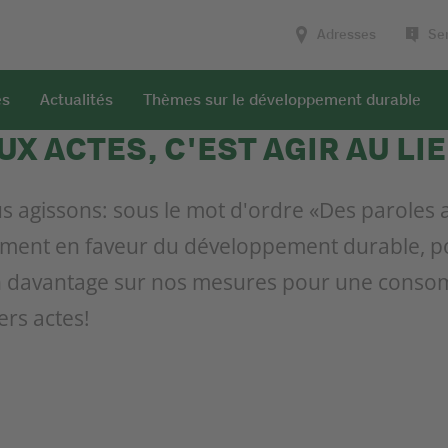
Adresses
Ser
es
Actualités
Thèmes sur le développement durable
X ACTES, C'EST AGIR AU LI
s agissons: sous le mot d'ordre «Des paroles 
ment en faveur du développement durable, p
en davantage sur nos mesures pour une conso
ers actes!