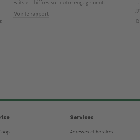
Faits et chiffres sur notre engagement.
L
g
Voir le rapport
t
D
rise
Services
Coop
Adresses et horaires