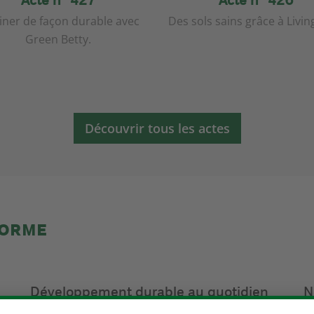
iner de façon durable avec
Des sols sains grâce à Living
Green Betty.
Découvrir tous les actes
FORME
Développement durable au quotidien
N