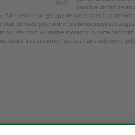
possible de mettre en
 faire rentrer un groupe de porcs dans la porcherie,
é était diffusée pour attirer les bêtes jusqu'aux auge
orte se refermait. Au même moment, la porte donnant s
nt. Grâce à ce système, l'accès à l'aire extérieure est