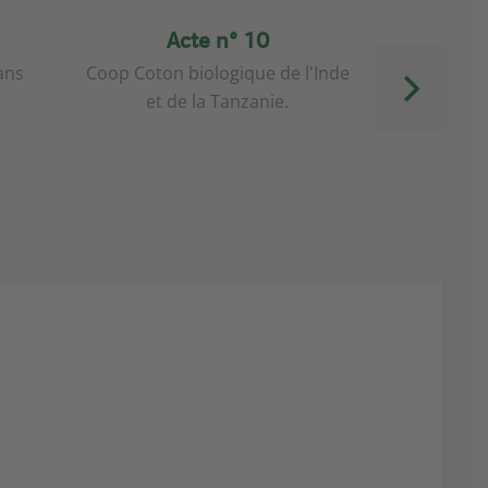
Acte n° 10
A
ans
Coop Coton biologique de l'Inde
Plus de 20
et de la Tanzanie.
labels de