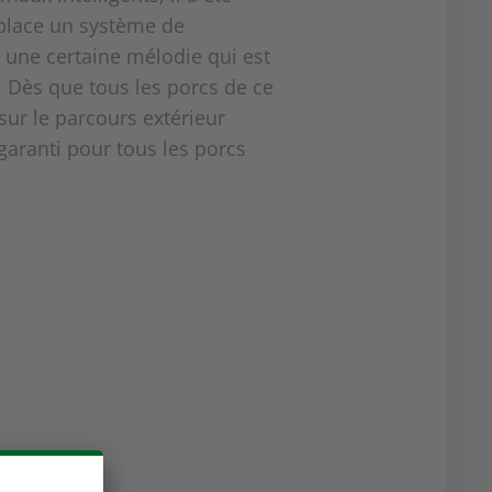
 place un système de
 une certaine mélodie qui est
s. Dès que tous les porcs de ce
ur le parcours extérieur
 garanti pour tous les porcs