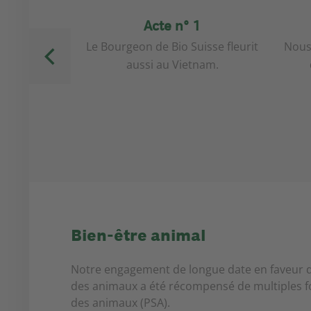
67
Acte n° 1
vons fourni
Le Bourgeon de Bio Suisse fleurit
Nous
tiques.
aussi au Vietnam.
Bien-être animal
Notre engagement de longue date en faveur 
des animaux a été récompensé de multiples fo
des animaux (PSA).