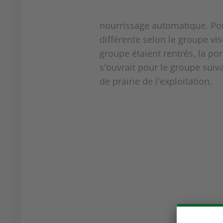
nourrissage automatique. Pour
différente selon le groupe vis
groupe étaient rentrés, la p
s'ouvrait pour le groupe suiva
de prairie de l'exploitation.