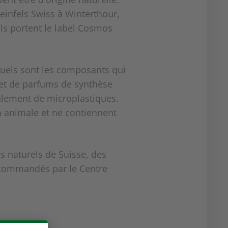
einfels Swiss à Winterthour,
Ils portent le label Cosmos
quels sont les composants qui
 et de parfums de synthèse
galement de microplastiques.
on animale et ne contiennent
 naturels de Suisse, des
recommandés par le Centre