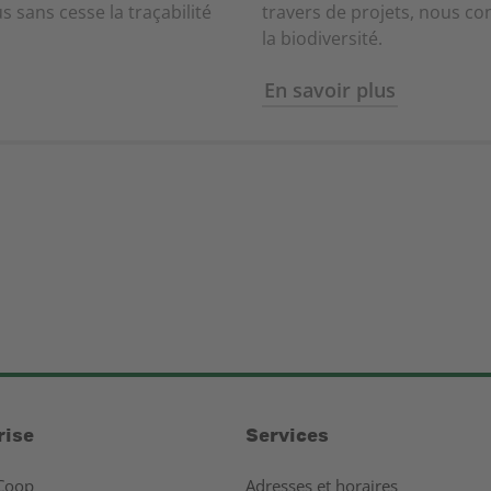
 sans cesse la traçabilité
travers de projets, nous co
la biodiversité.
En savoir plus
rise
Services
Coop
Adresses et horaires