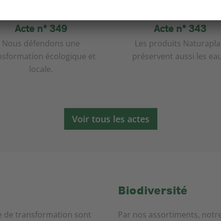
Acte n° 349
Acte n° 343
Nous défendons une
Les produits Naturapl
nsformation écologique et
préservent aussi les eau
locale.
Voir tous les actes
Biodiversité
e de transformation sont
Par nos assortiments, notre 