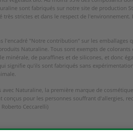
uraline sont fabriqués sur notre site de production St
é très strictes et dans le respect de l'environnement. 
s l'encadré "Notre contribution" sur les emballages 
s produits Naturaline. Tous sont exempts de colorants
e minérale, de paraffines et de silicones, et donc é
 qui signifie qu'ils sont fabriqués sans expérimentati
nimale.
avec Naturaline, la première marque de cosmétiques
t conçus pour les personnes souffrant d'allergies, 
: Roberto Ceccarelli)