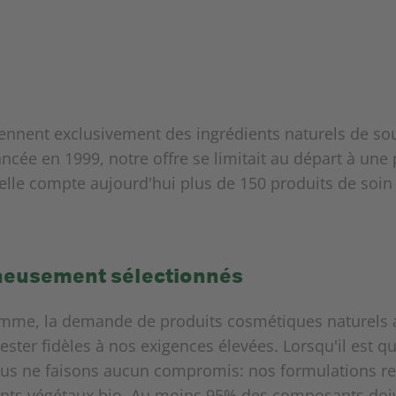
iennent exclusivement des ingrédients naturels de so
ancée en 1999, notre offre se limitait au départ à une 
le compte aujourd'hui plus de 150 produits de soin n
gneusement sélectionnés
amme, la demande de produits cosmétiques naturels
ter fidèles à nos exigences élevées. Lorsqu'il est qu
ous ne faisons aucun compromis: nos formulations re
ts végétaux bio. Au moins 95% des composants doiven