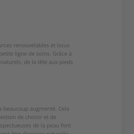
urces renouvelables et issus
petite ligne de soins. Grâce à
aturels, de la tête aux pieds
 a beaucoup augmenté. Cela
estion de choisir et de
spectueuses de la peau font
t être d'origine naturelle.