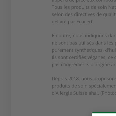
Tous les produits de soin Nat
selon des directives de qualit
délivré par Ecocert.
En outre, nous indiquons dan
ne sont pas utilisés dans le
purement synthétiques, d'huil
Ils sont certifiés véganes, ce
pas d'ingrédients d'origine a
Depuis 2018, nous proposons 
produits de soin spécialemen
d'Allergie Suisse aha!. (Photo