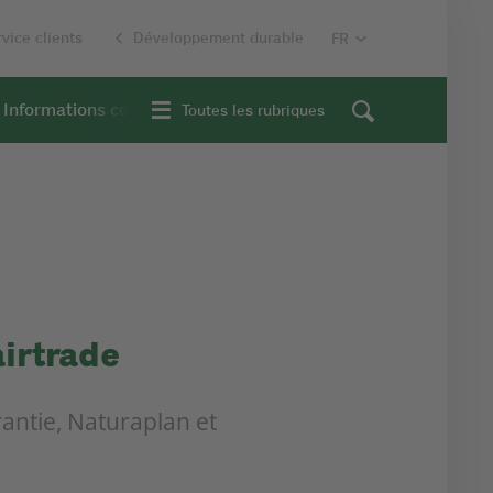
vice clients
Développement durable
Informations contextuelles
Toutes les rubriques
airtrade
antie, Naturaplan et