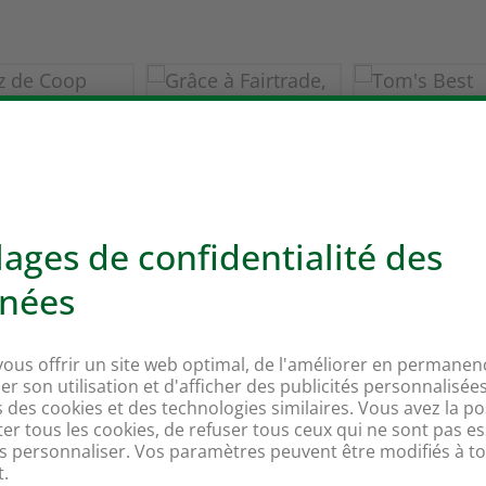
res
Nos marq