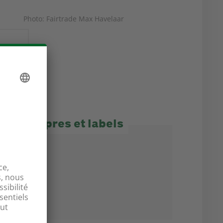
Photo: Fairtrade Max Havelaar
ues propres et labels