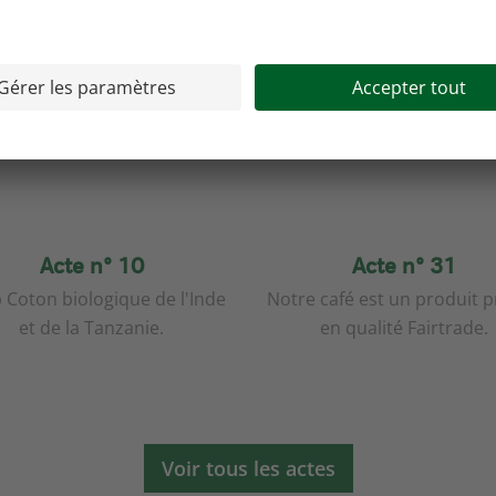
Nos actes les plus récents
Acte n° 10
Acte n° 31
 Coton biologique de l'Inde
Notre café est un produit 
et de la Tanzanie.
en qualité Fairtrade.
Voir tous les actes