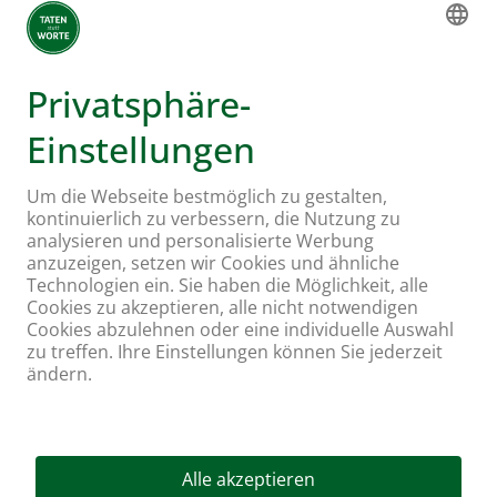
Adressen
Mehr zu Coop
Coop Online Supermarkt
Läden & Services
Supercard
Hello Family Club
Mondovino
Folgen Sie uns
© Coop
Impressum