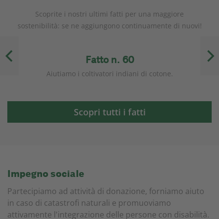
Scoprite i nostri ultimi fatti per una maggiore
sostenibilità: se ne aggiungono continuamente di nuovi!
Fatto n. 60
am.
Aiutiamo i coltivatori indiani di cotone.
A
Scopri tutti i fatti
Impegno sociale
Partecipiamo ad attività di donazione, forniamo aiuto
in caso di catastrofi naturali e promuoviamo
attivamente l'integrazione delle persone con disabilità.