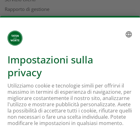
Rapporto di gestione
Indirizzi
L'universo Coop
Supermercato online Coop
Formati e servizi
Supercard
Hello Family Club
Mondovino
Seguiteci su