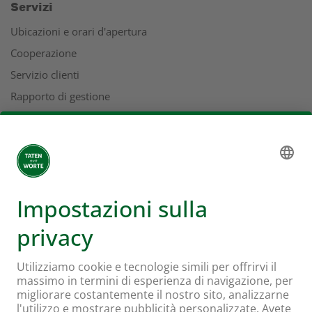
Servizi
Ubicazioni e orari d'apertura
Cooperazione
Servizio clienti
Rapporto di gestione
Indirizzi
L'universo Coop
Supermercato online Coop
Formati e servizi
Supercard
Hello Family Club
Mondovino
Seguiteci su