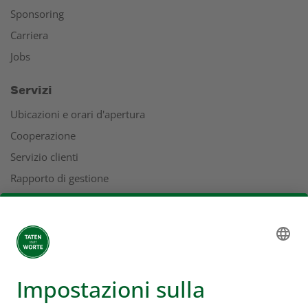
Sponsoring
Carriera
Jobs
Servizi
Ubicazioni e orari d'apertura
Cooperazione
Servizio clienti
Rapporto di gestione
Indirizzi
L'universo Coop
Supermercato online Coop
Formati e servizi
Supercard